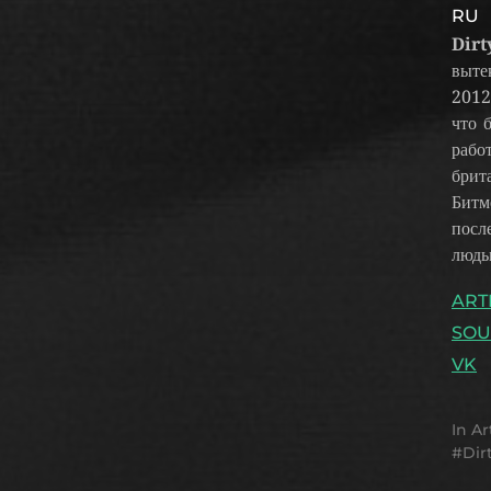
RU
Dirt
выте
2012
что 
рабо
брит
Битм
посл
людь
ART
SO
VK
In
Ar
Dir