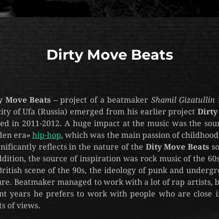
Dirty Move Beats
y Move Beats
– project of a beatmaker
Shamil Gizatullin
city of Ufa (Russia) emerged from his earlier project
Dirty
ted in 2011-2012. A huge impact at the music was the sou
den era»
hip-hop
, which was the main passion of childhood
ignificantly reflects in the nature of the
Dity Move Beats
so
ddition, the source of inspiration was rock music of the 60s
British scene of the 90s, the ideology of punk and underg
ure. Beatmaker managed to work with a lot of rap artists, b
nt years he prefers to work with people who are close i
ts of views.