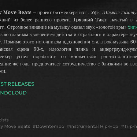
y Move Beats
– проект битмейкера из г. Уфы
Шамиля Гизату
кший из более раннего проекта
Грязный Такт
, начатый в 
гг. Огромное влияние на музыку оказал звук «золотой эры»
хип
было главным увлечением детства и отразилось в характере зву
т. Помимо этого источником вдохновения стала рок-музыка 60-
анская сцена 90-х, идеология панка и андерграунд-куль
ейкер успел поработать со множеством рэп-исполнител
едние же годы предпочитает сотрудничество с близкими во взг
ми.
IST RELEASES
UNDCLOUD
tists
ty Move Beats
Downtempo
Instrumental Hip-Hop
Trip-