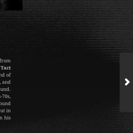
from
 Tact
nd of
, and
und.
-70s,
round
ut in
n his