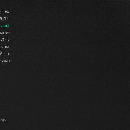
ллина
2011-
-хопа
,
чания
70-х,
туры.
ей, в
лядах
hop