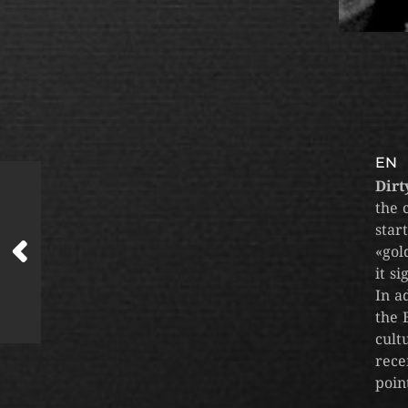
EN
Dirt
the 
star
«gol
it s
In a
the 
cult
rece
poin