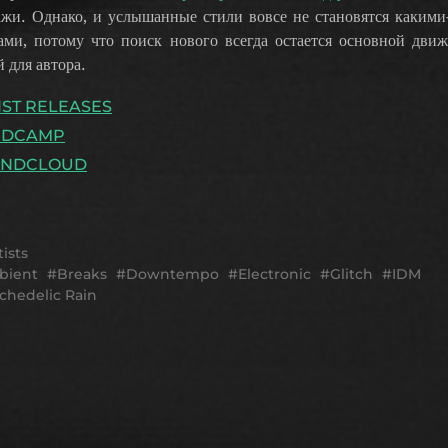
ажи. Однако, и услышанные стили вовсе не становятся какими
ами, потому что поиск нового всегда остается основной дви
 для автора.
IST RELEASES
NDCAMP
UNDCLOUD
tists
bient
Breaks
Downtempo
Electronic
Glitch
IDM
chedelic Rain