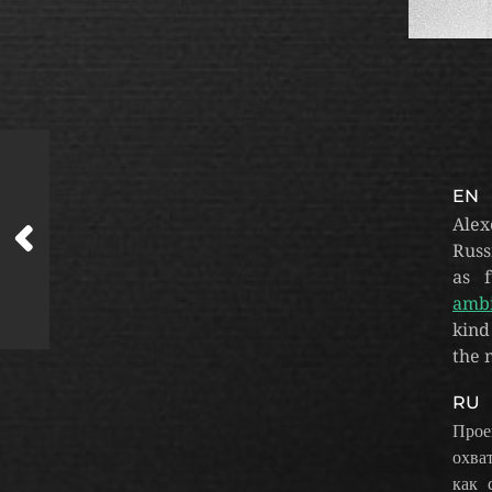
EN
Ale
Russ
as 
amb
kind
the 
RU
Прое
охва
как 