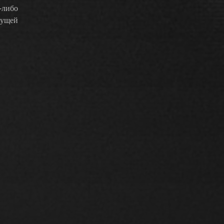
-либо
жущей