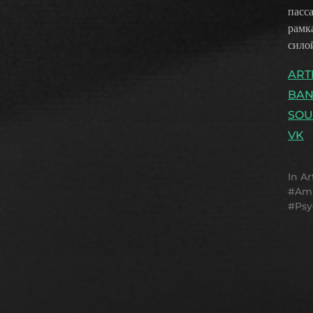
пасс
рамк
силой
ART
BA
SO
VK
In
Ar
Am
Psy