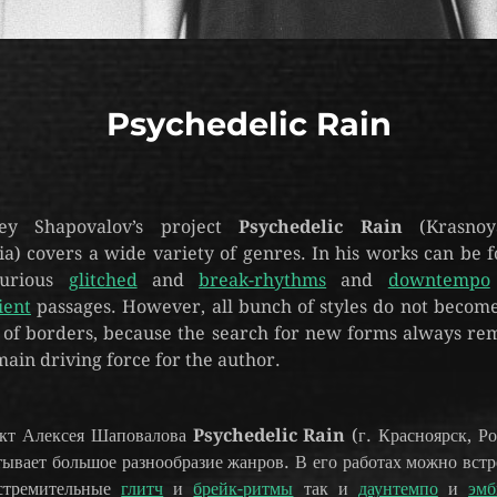
Psychedelic Rain
xey Shapovalov’s project
Psychedelic Rain
(Krasnoya
ia) covers a wide variety of genres. In his works can be 
furious
glitched
and
break-rhythms
and
downtempo
ient
passages. However, all bunch of styles do not becom
 of borders, because the search for new forms always re
main driving force for the author.
кт Алексея Шаповалова
Psychedelic Rain
(г. Красноярск, Ро
тывает большое разнообразие жанров. В его работах можно встр
стремительные
глитч
и
брейк-ритмы
так и
даунтемпо
и
эмб