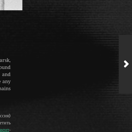
rsk,
found
and
e any
mains
ссия)
етить
иент
-