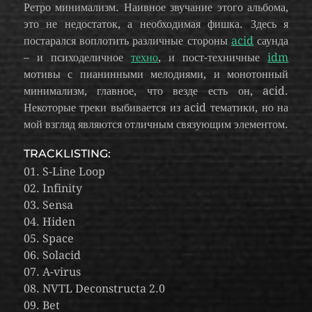
Ретро минимализм. Наивное звучание этого альбома,
это не недостаток, а необходимая фишка. Здесь я
постарался воплотить различные стороны
acid
саунда
– и психоделичное
техно
, и пост-техничные
idm
мотивы с пианинными мелодиями, и монотонный
минимализм, главное, что везде есть он, acid.
Некоторые треки выбивается из acid тематики, но на
мой взгляд являются отличным связующим элементом.
TRACKLISTING:
01. S-Line Loop
02. Infinity
03. Sensa
04. Hiden
05. Space
06. Solacid
07. A-virus
08. NVTL Deconstructa 2.0
09. Bet