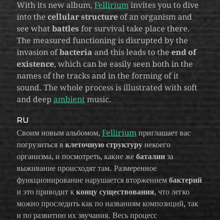
With its new album,
Fellirium
invites you to dive
into the
cellular structure
of an organism and
see what
battles
for survival take place there.
The measured functioning is disrupted by the
invasion of
bacteria
and this leads to the
end of
existence
, which can be easily seen both in the
names of the tracks and in the forming of it
sound. The whole process is illustrated with soft
and deep
ambient
music.
RU
Своим новым альбомом,
Fellirium
приглашает вас
погрузиться в
клеточную структуру
некоего
организма, и посмотреть, какие же
баталии
за
выживание происходят там. Размеренное
функционирование нарушается вторжением
бактерий
и это приводит к
концу существования
, что легко
можно проследить как по названиям композиций, так
и по развитию их звучания. Весь процесс