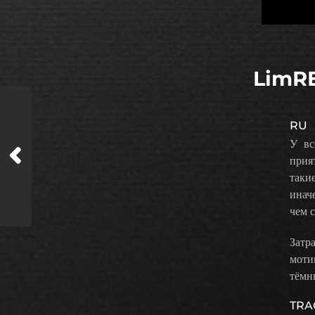
LimRE
RU
У вс
прия
таки
инач
чем с
Затр
моти
тёмн
TRA