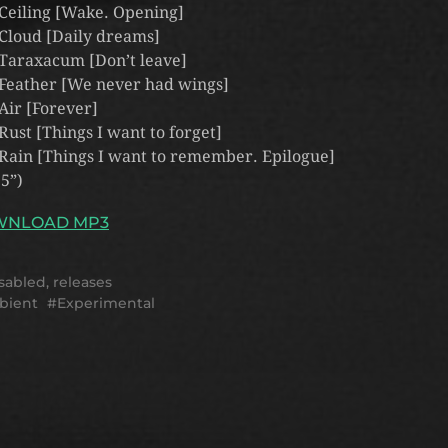
 Ceiling [Wake. Opening]
 Cloud [Daily dreams]
 Taraxacum [Don’t leave]
 Feather [We never had wings]
 Air [Forever]
 Rust [Things I want to forget]
 Rain [Things I want to remember. Epilogue]
35”)
WNLOAD MP3
sabled
,
releases
bient
Experimental