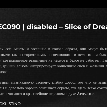
C090 | disabled – Slice of Dr
ех есть мечты и засевшие в голове образы, они могут быт
тными так и неприятными, нагнетающими и нежными, а быв
е, где привычное разделение на чёрное и белое не работает. Та
е, данный альбом интерпретирует концепцию снов и желаний 
лова.
агивая музыкальную сторону, альбом хорош тем что не затяг
вы и довольно хорошо описывает образы, так здесь легко сочет
ые начинания и красивейшие переливы в духе
Arovane
.
CKLISTING: