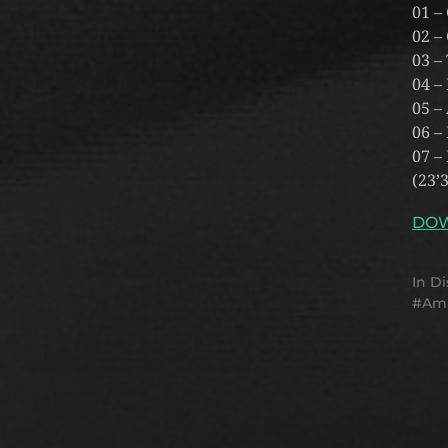
01 –
02 –
03 –
04 –
05 –
06 –
07 –
(23’
DO
In
Di
Am