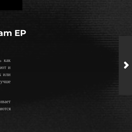
eam EP
ь как
ают и
к или
лучше
ивает
аются