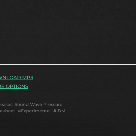
WNLOAD MP3
E OPTIONS
leases
,
Sound Wave Pressure
akbeat
Experimental
IDM