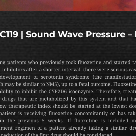
119 | Sound Wave Pressure –
g patients who previously took fluoxetine and started t
inhibitors after a shorter interval, there were serious cas
development of serotonin syndrome (the manifestatio
h may be similar to NMS), up to a fatal outcome. Fluoxetin
ability to inhibit the CYP2D6 isoenzyme. Therefore, trea
 drugs that are metabolized by this system and that h
ow therapeutic index should be started at the lowest dos
patient is receiving fluoxetine concomitantly or has tak
in the previous 5 weeks. If fluoxetine is included i
tment regimen of a patient already taking a similar dr
 reduction of the first drug should be considered.