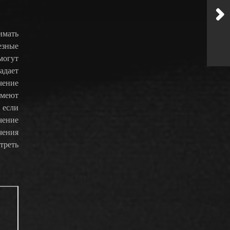
имать
езные
могут
адает
чение
имеют
 если
чение
чения
треть