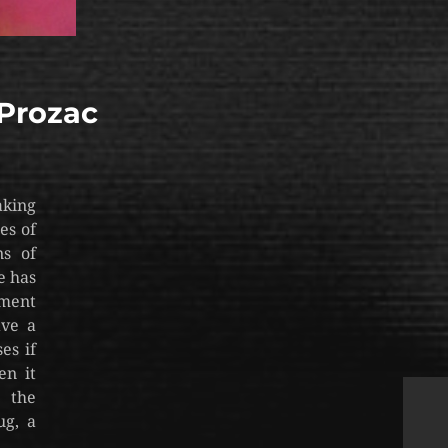
 Prozac
aking
es of
ns of
e has
tment
ave a
es if
en it
n the
ug, a