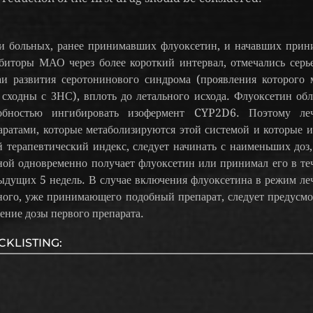
и больных, ранее принимавших флуоксетин, и начавших прин
биторы МАО через более короткий интервал, отмечались серь
аи развития серотонинового синдрома (проявления которого 
 сходны с ЗНС), вплоть до летального исхода. Флуоксетин обл
обностью ингибировать изофермент CYP2D6. Поэтому ле
аратами, которые метаболизируются этой системой и которые 
й терапевтический индекс, следует начинать с наименьших доз,
ной одновременно получает флуоксетин или принимал его в те
ыдущих 5 недель. В случае включения флуоксетина в режим ле
ного, уже принимающего подобный препарат, следует предусмо
ение дозы первого препарата.
CKLISTING: