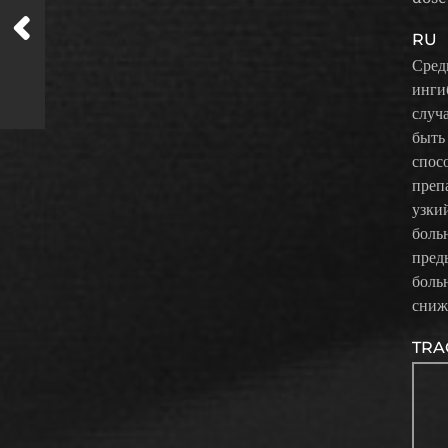
RU
Сред
инги
случ
быть
спос
преп
узки
боль
пред
боль
сниж
TRA