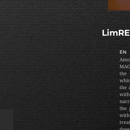
LimREC
EN
Amon
MAO 
the 
whic
the 
with
narr
the 
with
trea
dose