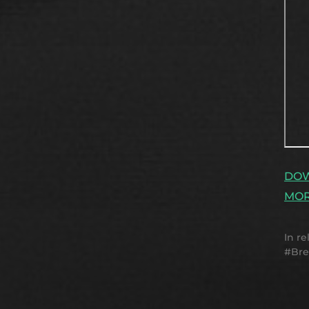
DO
MOR
In
re
Bre