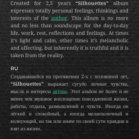
Created for 2,5 years
“Silhouettes”
album
expresses totally personal feelings, thinkings and
interests of the
author
. This album is no more
and no less than soundscape for the day-to-day
life, work, rest, reflections and feelings. At times
it’s light and calm, other times it’s melancholic
and affecting, but inherently it is truthful and it is
taken from the reality.
RU
Создававшийся на протяжении 2-х с половиной лет,
“Silhouettes”
выражает сугубо личные чувства,
мысли и интересы
автора
. Этот альбом не более и не
менее чем звуковое воплощение повседневной жизни,
работы, отдыха, размышлений и чувств. Иногда он
лёгкий и спокойный, а иногда меланхоличный и
волнующий, но так или иначе по своей сути правдив и
взят из жизни.