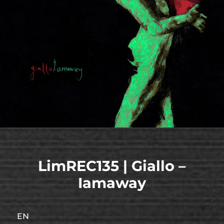
LimREC135 | Giallo –
Iamaway
EN