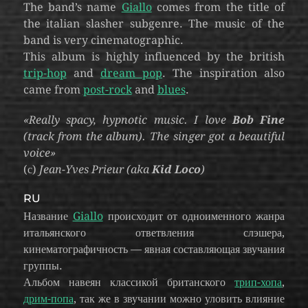
The band’s name
Giallo
comes from the title of
the italian slasher subgenre. The music of the
band is very cinematographic.
This album is highly influenced by the british
trip-hop
and
dream pop
. The inspiration also
came from
post-rock
and
blues
.
«Really spacy, hypnotic music. I love
Bob Fine
(track from the album). The singer got a beautiful
voice»
(с)
Jean-Yves Prieur (aka
Kid Loco
)
RU
Название
Giallo
происходит от одноименного жанра
итальянского ответвления слэшера,
кинематографичность — явная составляющая звучания
группы.
Альбом навеян классикой британского
трип-хопа
,
дрим-попа
, так же в звучании можно уловить влияние