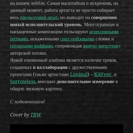
на нашем лейбле. Самая масштабная и искренняя, на
данный момент, работа артиста не просто собирает
весь
предыдущий опыт
, но выводит на
совершенно
новый исполнительский уровень
. Многогранные и
насыщенные композиции пульсируют
агрессивными
ритмами
, искаженными
синт-нойзовыми
слоями и
гитарными риффами
, сопровождая
живую энергетику
авторской поэзии.
Яркой изюминкой альбома является наличие треков,
созданных
в коллаборации
с дружественными
проектами (также артистами
Liminal
) –
KAVver.
и
Sorrowless
, внесших
дополнительное измерение
в
общую звуковую картину.
С подключением!
Cover by
TRW