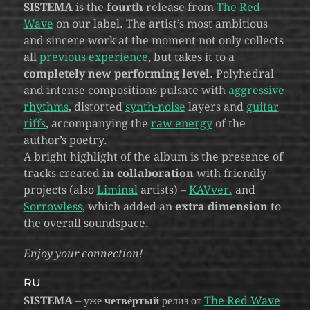
SISTEMA
is the
fourth
release from
The Red
Wave
on our label. The artist’s most ambitious
and sincere work at the moment not only collects
all
previous experience
, but takes it to a
completely new performing level
. Polyhedral
and intense compositions pulsate with
aggressive
rhythms
, distorted
synth-noise
layers and
guitar
riffs
, accompanying the
raw energy
of the
author’s poetry.
A bright highlight of the album is the presence of
tracks created
in collaboration
with friendly
projects (also
Liminal
artists) –
KAVver.
and
Sorrowless
, which added an
extra dimension
to
the overall soundspace.
Enjoy your connection!
RU
SISTEMA
– уже
четвёртый
релиз от
The Red Wave