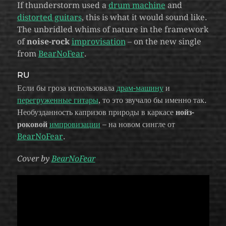
If thunderstorm used a
drum machine
and
distorted guitars
, this is what it would sound like.
The unbridled whims of nature in the framework
of
noise-rock
improvisation
– on the new single
from
BearNoFear
.
RU
Если бы гроза использовала
драм-машину
и
перегруженные гитары
, то это звучало бы именно так.
Необузданность капризов природы в каркасе
нойз-
роковой
импровизации
– на новом сингле от
BearNoFear
.
Cover by
BearNoFear