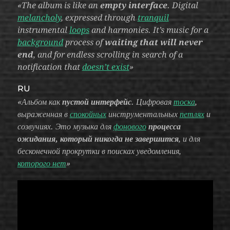
«The album is like an
empty interface
. Digital
melancholy
, expressed through
tranquil
instrumental
loops
and harmonies. It’s music for a
background
process of
waiting that will never
end
, and for endless scrolling in search of a
notification that
doesn’t exist
»
RU
«Альбом как
пустой интерфейс
. Цифровая
тоска
,
выраженная в
спокойных
инструментальных
петлях
и
созвучиях. Это музыка для
фонового
процесса
ожидания, который никогда не завершится
, и для
бесконечной прокрутки в поисках уведомления,
которого нет
»