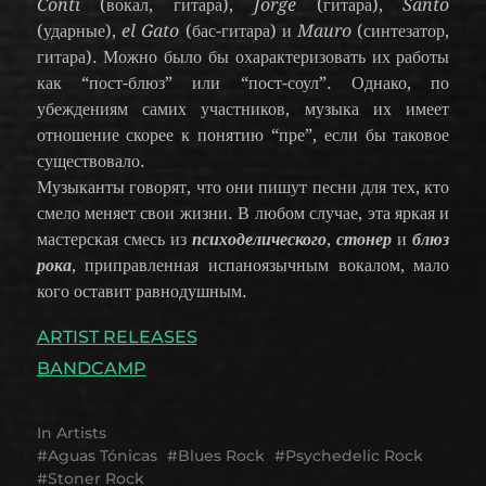
Conti
(вокал, гитара),
Jorge
(гитара),
Santo
(ударные),
el Gato
(бас-гитара) и
Mauro
(синтезатор,
гитара). Можно было бы охарактеризовать их работы
как “пост-блюз” или “пост-соул”. Однако, по
убеждениям самих участников, музыка их имеет
отношение скорее к понятию “пре”, если бы таковое
существовало.
Музыканты говорят, что они пишут песни для тех, кто
смело меняет свои жизни. В любом случае, эта яркая и
мастерская смесь из
психоделического
,
стонер
и
блюз
рока
, приправленная испаноязычным вокалом, мало
кого оставит равнодушным.
ARTIST RELEASES
BANDCAMP
In
Artists
Aguas Tónicas
Blues Rock
Psychedelic Rock
Stoner Rock