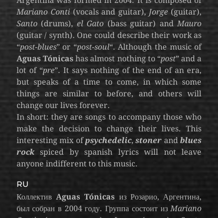
Argentina was formed in 2004. It is composed of
Mariano Conti
(vocals and guitar),
Jorge
(guitar),
Santo
(drums),
el Gato
(bass guitar) and
Mauro
(guitar / synth). One could describe their work as
“
post-blues
” or “
post-soul
“. Although the music of
Aguas Tónicas
has almost nothing to “
post
” and a
lot of “
pre
”. It says nothing of the end of an era,
but speaks of a time to come, in which some
things are similar to before, and others will
change our lives forever.
In short: they are songs to accompany those who
make the decision to change their lives. This
interesting mix of
psychedelic
,
stoner
and
blues
rock
spiced by spanish lyrics will not leave
anyone indifferent to this music.
RU
Коллектив
Aguas Tónicas
из Розарио, Аргентина,
был собран в 2004 году. Группа состоит из
Mariano