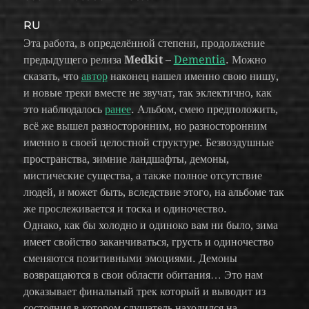
RU
Эта работа, в определённой степени, продолжение
предыдущего релиза
Medkit
–
Dementia
. Можно
сказать, что
автор
наконец нашел именно свою нишу,
и новые треки вместе не звучат, так эклектично, как
это наблюдалось
ранее
. Альбом, смею предположить,
всё же вышел разносторонним, но разносторонним
именно в своей целостной структуре. Безвоздушные
пространства, зимние ландшафты, демоны,
мистические существа, а также полное отсутствие
людей, и может быть, вследствие этого, на альбоме так
же прослеживается и тоска и одиночество.
Однако, как бы холодно и одиноко вам ни было, зима
имеет свойство заканчиваться, грусть и одиночество
сменяются позитивными эмоциями. Демоны
возвращаются в свои области обитания… Это нам
доказывает финальный трек который и выводит из
состояния в котором слушатель находился на