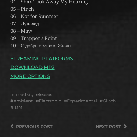
04 – Shax Took Away My Hearing
05 – Pinch
06 – Not for Summer
07 – Луноход
08 – Maw
09 – Trapper’s Point
10 – С добрым утром, Жюли
STREAMING PLATFORMS
DOWNLOAD MP3
MORE OPTIONS
In
medkit
,
releases
Ambient
Electronic
Experimental
Glitch
IDM
PREVIOUS
POST
NEXT
POST