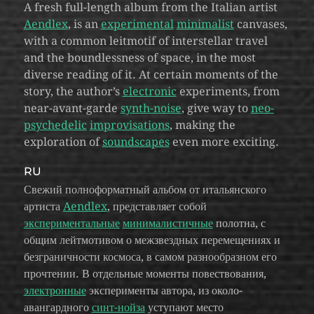
A fresh full-length album from the Italian artist
Aendlex
, is an
experimental
minimalist
canvases,
with a common leitmotif of interstellar travel
and the boundlessness of space, in the most
diverse reading of it. At certain moments of the
story, the author’s
electronic
experiments, from
near-avant-garde
synth-noise
, give way to
neo-
psychedelic
improvisations
, making the
exploration of
soundscapes
even more exciting.
RU
Свежий полноформатный альбом от итальянского
артиста
Aendlex
, представляет собой
экспериментальные
минималистичные
полотна, с
общим лейтмотивом о межзвездных перемещениях и
безграничности космоса, в самом разнообразном его
прочтении. В отдельные моменты повествования,
электронные
эксперименты автора, из около-
авангардного
синт-нойза
уступают место