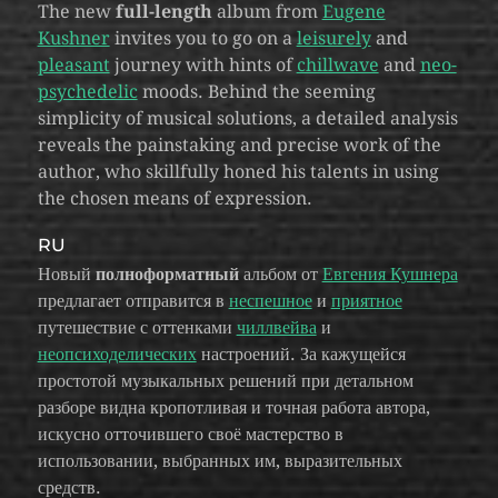
The new
full-length
album from
Eugene
Kushner
invites you to go on a
leisurely
and
pleasant
journey with hints of
chillwave
and
neo-
psychedelic
moods. Behind the seeming
simplicity of musical solutions, a detailed analysis
reveals the painstaking and precise work of the
author, who skillfully honed his talents in using
the chosen means of expression.
RU
Новый
полноформатный
альбом от
Евгения Кушнера
предлагает отправится в
неспешное
и
приятное
путешествие с оттенками
чиллвейва
и
неопсиходелических
настроений. За кажущейся
простотой музыкальных решений при детальном
разборе видна кропотливая и точная работа автора,
искусно отточившего своё мастерство в
использовании, выбранных им, выразительных
средств.