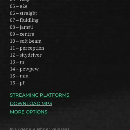
05 – e2e
06 – straight
07 – fluidling
08 – jam#1
09 – centre
10 – soft beam
11 – perception
12 – sitydriver
13 – m
14 – pewpew
15 – mm
16 – pf
STREAMING PLATFORMS
DOWNLOAD MP3
MORE OPTIONS
In
Eugene Kushner
,
releases